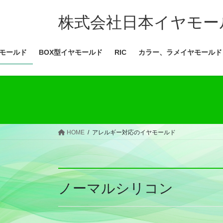
コ
ナ
ン
ビ
株式会社日本イヤモー
テ
ゲ
ン
ー
モールド
BOX型イヤモールド
RIC
カラー、ラメイヤモールド
ツ
シ
へ
ョ
ス
ン
キ
に
ッ
移
プ
動
HOME
アレルギー対応のイヤモールド
ノーマルシリコン