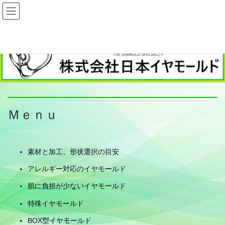
コ
ナ
株式会社日本イヤモールド
ン
ビ
テ
ゲ
ン
ー
ツ
シ
へ
ョ
ス
ン
キ
に
ッ
移
プ
動
Ｍｅｎｕ
素材と加工、形状選択の目安
アレルギー対応のイヤモールド
肌に負担が少ないイヤモールド
特殊イヤモールド
BOX型イヤモールド