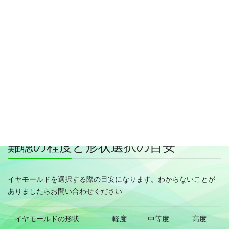
カナル
最も一般的なイヤモールド。 出し入れがしやす
く、抜けにくい。
通常は軽度～中度向け
ミニカナ
CICタイプのイヤモールド。
ル
耳の奥に入るため、顎の動きに関係なく使用す
ることが可能。
通常は軽度～中度向け
難聴の程度と形状選択の目安
イヤモールドを選択する際の目安になります。わからないことが
ありましたらお問い合わせください
イヤモールドの形状
軽度
中等度
高度