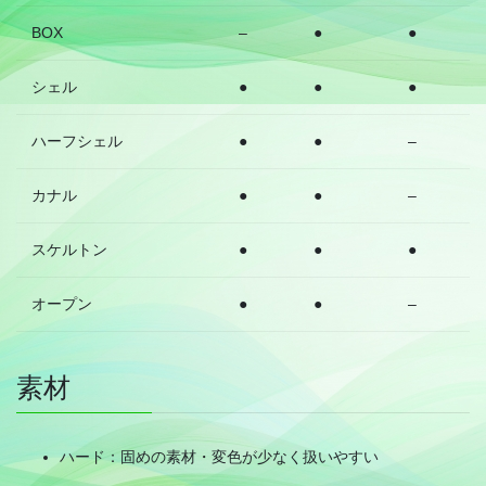
BOX
–
●
●
シェル
●
●
●
ハーフシェル
●
●
–
カナル
●
●
–
スケルトン
●
●
●
オープン
●
●
–
素材
ハード：固めの素材・変色が少なく扱いやすい