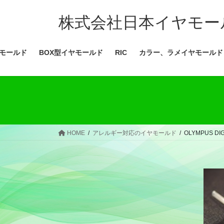
コ
ナ
ン
ビ
株式会社日本イヤモー
テ
ゲ
ン
ー
モールド
BOX型イヤモールド
RIC
カラー、ラメイヤモールド
ツ
シ
へ
ョ
ス
ン
キ
に
ッ
移
プ
動
HOME
アレルギー対応のイヤモールド
OLYMPUS DI