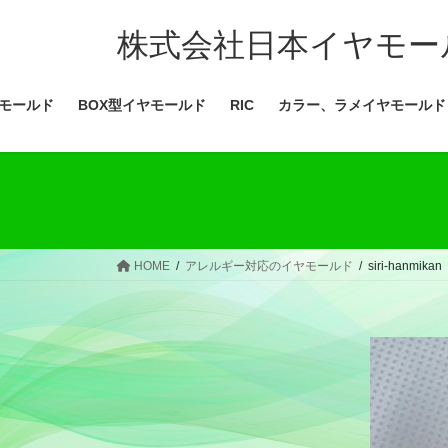
コ
ナ
ン
ビ
株式会社日本イヤモー
テ
ゲ
ン
ー
モールド
BOX型イヤモールド
RIC
カラー、ラメイヤモールド
ツ
シ
へ
ョ
ス
ン
キ
に
ッ
移
プ
動
HOME
アレルギー対応のイヤモールド
siri-hanmikan