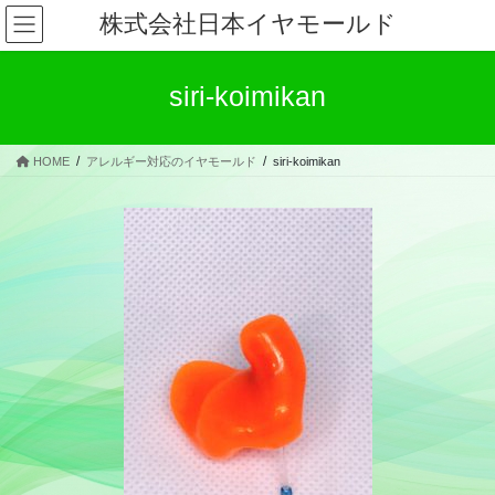
コ
ナ
株式会社日本イヤモールド
ン
ビ
テ
ゲ
ン
ー
siri-koimikan
ツ
シ
へ
ョ
ス
ン
HOME
アレルギー対応のイヤモールド
siri-koimikan
キ
に
ッ
移
プ
動