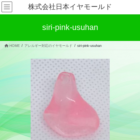
コ
ナ
株式会社日本イヤモールド
ン
ビ
テ
ゲ
ン
ー
siri-pink-usuhan
ツ
シ
へ
ョ
ス
ン
HOME
アレルギー対応のイヤモールド
siri-pink-usuhan
キ
に
ッ
移
プ
動