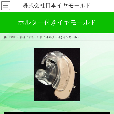
コ
ナ
株式会社日本イヤモールド
ン
ビ
テ
ゲ
ン
ー
ホルター付きイヤモールド
ツ
シ
へ
ョ
ス
ン
HOME
特殊イヤモールド
ホルター付きイヤモールド
キ
に
ッ
移
プ
動