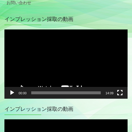
お問い合わせ
インプレッション採取の動画
動
画
プ
レ
ー
ヤ
ー
00:00
14:09
インプレッション採取の動画
動
画