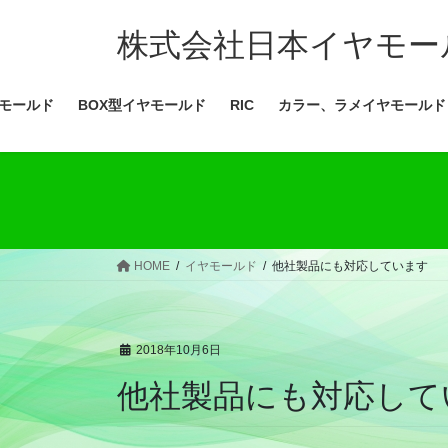
コ
ナ
ン
ビ
株式会社日本イヤモー
テ
ゲ
ン
ー
モールド
BOX型イヤモールド
RIC
カラー、ラメイヤモールド
ツ
シ
へ
ョ
ス
ン
キ
に
ッ
移
プ
動
HOME
イヤモールド
他社製品にも対応しています
2018年10月6日
他社製品にも対応して