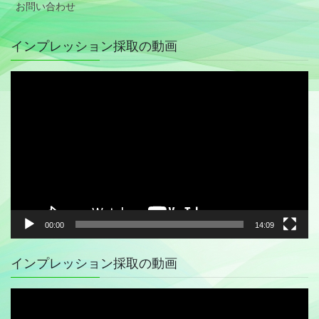
お問い合わせ
インプレッション採取の動画
動
画
プ
レ
ー
ヤ
ー
00:00
14:09
インプレッション採取の動画
動
画