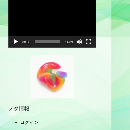
動
画
プ
レ
ー
ヤ
00:00
14:09
ー
メタ情報
ログイン