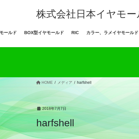
コ
ナ
ン
ビ
株式会社日本イヤモー
テ
ゲ
ン
ー
モールド
BOX型イヤモールド
RIC
カラー、ラメイヤモールド
ツ
シ
へ
ョ
ス
ン
キ
に
ッ
移
プ
動
HOME
メディア
harfshell
2018年7月7日
harfshell