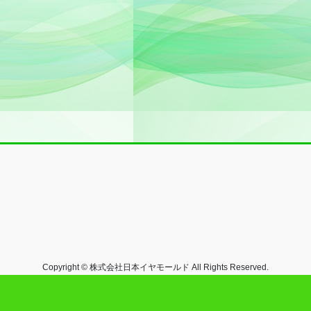
Copyright © 株式会社日本イヤモールド All Rights Reserved.
Powered by
WordPress
with
Lightning Theme
&
VK All in One Expansion Unit