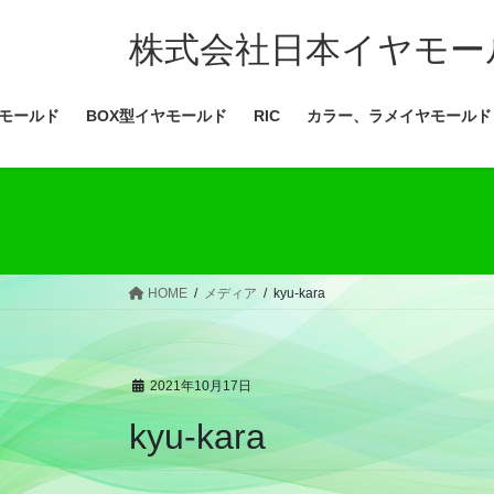
コ
ナ
ン
ビ
株式会社日本イヤモー
テ
ゲ
ン
ー
モールド
BOX型イヤモールド
RIC
カラー、ラメイヤモールド
ツ
シ
へ
ョ
ス
ン
キ
に
ッ
移
プ
動
HOME
メディア
kyu-kara
2021年10月17日
kyu-kara