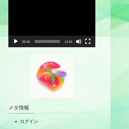
動
画
プ
レ
ー
ヤ
00:00
14:09
ー
メタ情報
ログイン