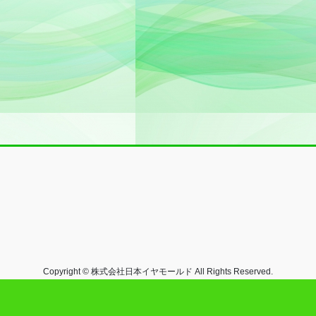
Copyright © 株式会社日本イヤモールド All Rights Reserved.
Powered by
WordPress
with
Lightning Theme
&
VK All in One Expansion Unit