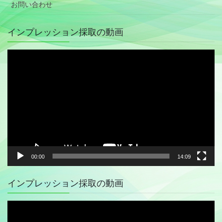
お問い合わせ
インプレッション採取の動画
動
画
プ
レ
ー
ヤ
ー
00:00
14:09
インプレッション採取の動画
動
画