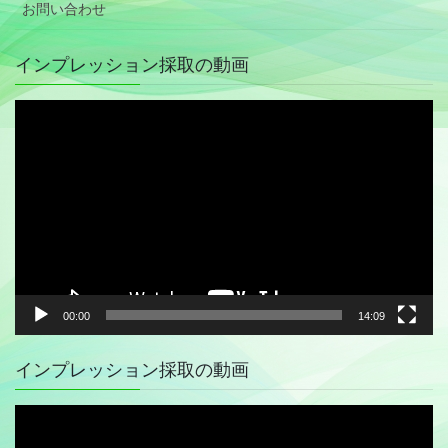
お問い合わせ
インプレッション採取の動画
動
画
プ
レ
ー
ヤ
ー
00:00
14:09
インプレッション採取の動画
動
画