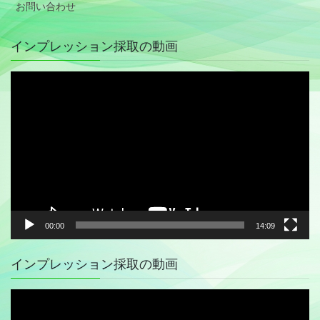
お問い合わせ
インプレッション採取の動画
動
画
プ
レ
ー
ヤ
ー
00:00
14:09
インプレッション採取の動画
動
画