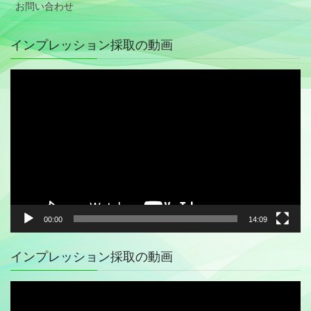
お問い合わせ
インプレッション採取の動画
動
画
プ
レ
ー
ヤ
ー
00:00
14:09
インプレッション採取の動画
動
画